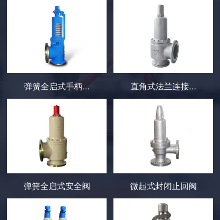
弹簧全启式手柄...
直角式法兰连接...
弹簧全启式安全阀
微起式封闭止回阀