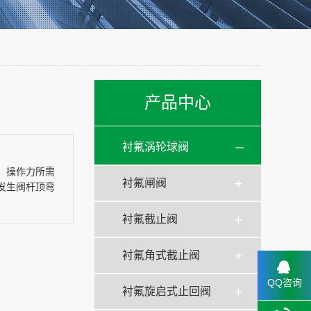
产品中心
衬氟涡轮球阀
，操作力所需
衬氟闸阀
发生阀杆顶弯
衬氟截止阀
衬氟角式截止阀
QQ咨询
衬氟旋启式止回阀