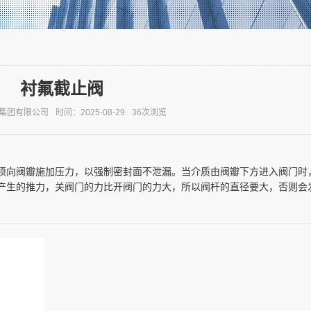
衬氟截止阀
集团有限公司
时间：2025-08-29
36次浏览
须向阀瓣施加压力，以强制密封面不泄漏。当介质由阀瓣下方进入阀门时
产生的推力，关阀门的力比开阀门的力大，所以阀杆的直径要大，否则会