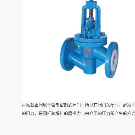
衬氟截止阀属于强制密封式阀门，所以在阀门关闭时，必须
的阻力，是阀杆和填料的磨擦力与由介质的压力所产生的推