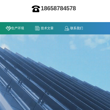
18658784578
生产环境
技术文章
联系我们