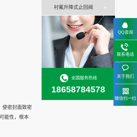
衬氟升降式止回阀
QQ咨询
联系电话
关于我们
全国服务热线
18658784578
微信扫一扫
，使密封面致密
的可能性，根本