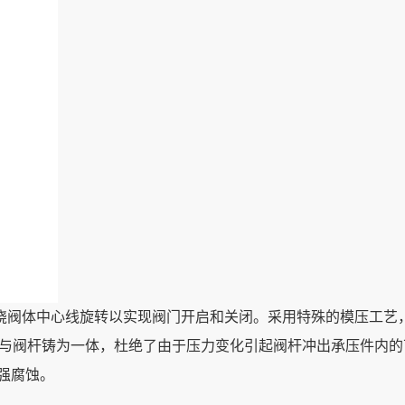
绕阀体中心线旋转以实现阀门开启和关闭。采用特殊的模压工艺
球体与阀杆铸为一体，杜绝了由于压力变化引起阀杆冲出承压件内
强腐蚀。